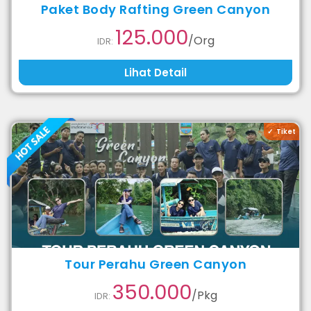
Paket Body Rafting Green Canyon
125.000
/Org
IDR:
Lihat Detail
Tiket
Tour Perahu Green Canyon
350.000
/Pkg
IDR: