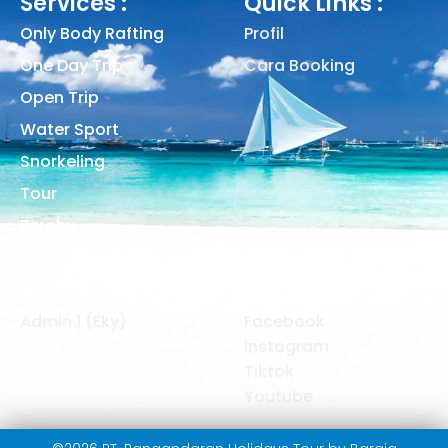
Services :
Quick Links :
Only Body Rafting
Profil
One Day Trip
Cara Booking
Open Trip
Water Sport
Snorkeling
Tour
Perahu
Kontak :
Follow Me :
Admin 1 (Eky)
Facebook
Instagram
Tiktok
Youtube