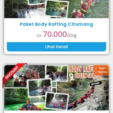
Paket Body Rafting Citumang
70.000
/Org
IDR:
Lihat Detail
Tiket
Makan