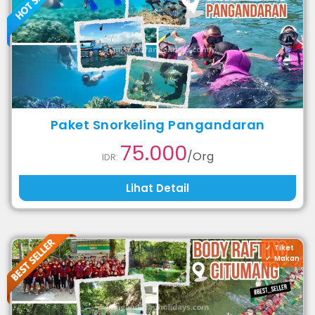
Paket Snorkeling Pangandaran
75.000
/Org
IDR:
Lihat Detail
Tiket
Makan