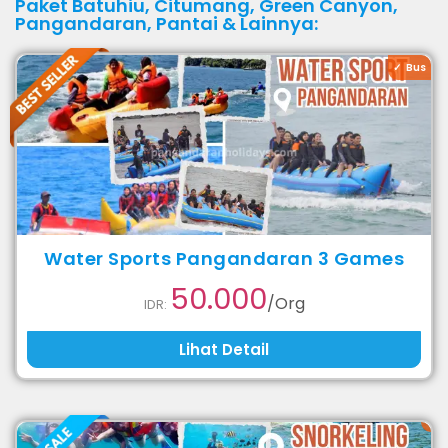
Paket
Batuhiu
,
Citumang
,
Green Canyon
,
Pangandaran
,
Pantai
& Lainnya:
Bus
Water Sports Pangandaran 3 Games
50.000
/Org
IDR:
Lihat Detail