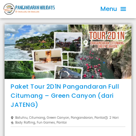
Paket Tour 2D1N Pangandaran Full
Citumang – Green Canyon (dari
JATENG)
Batuhiu
,
Citumang
,
Green Canyon
,
Pangandaran
,
Pantai
2 Hari
Body Rafting
,
Fun Games
,
Pantai