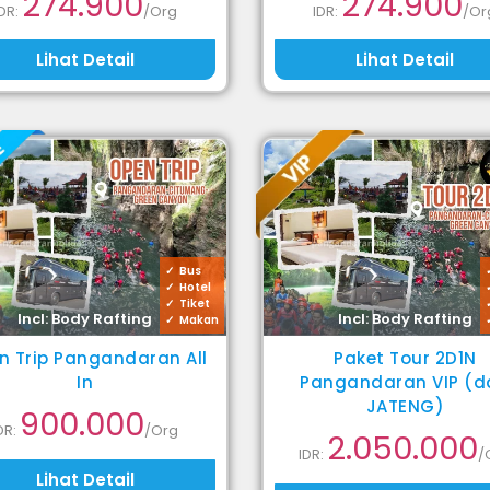
274.900
274.900
IDR:
/Org
IDR:
/Or
Lihat Detail
Lihat Detail
Bus
Hotel
Tiket
Incl: Body Rafting
Incl: Body Rafting
Makan
n Trip Pangandaran All
Paket Tour 2D1N
In
Pangandaran VIP (d
JATENG)
900.000
DR:
/Org
2.050.000
IDR:
/
Lihat Detail