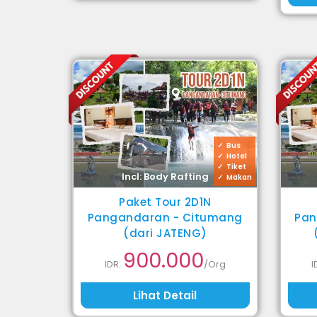
Bus
Hotel
Tiket
Incl: Body Rafting
Makan
Paket Tour 2D1N
Pangandaran - Citumang
Pan
(dari JATENG)
900.000
IDR:
/Org
I
Lihat Detail