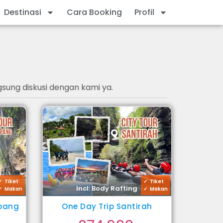
Destinasi
Cara Booking
Profil
gsung diskusi dengan kami ya.
Tiket
Tiket
Incl: Body Rafting
Makan
Makan
mpang
One Day Trip Santirah