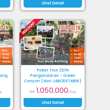
Lihat Detail
Bus
Bus
Hotel
Hotel
Tiket
Tiket
Incl: Body Rafting
Makan
Makan
Paket Tour 2D1N
mang
Pangandaran - Green
Canyon (dari JABODETABEK)
1.050.000
g
IDR:
/Org
Lihat Detail