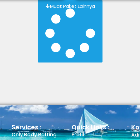
Muat Paket Lainnya
Services :
Quick Links :
Ko
Only Body Rafting
Profil
Adm