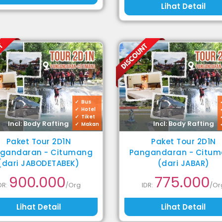
Lihat Detail
Bus
Hotel
Tiket
Incl: Body Rafting
Incl: Body Rafting
Makan
Paket Tour 2D1N
Paket Tour 2D1N
gandaran - Citumang
Pangandaran - Citu
(dari JABODETABEK)
(dari JABAR)
900.000
775.000
DR:
/Org
IDR:
/Or
Lihat Detail
Lihat Detail