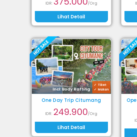
375.000
IDR:
/Org
Lihat Detail
Tiket
Incl: Body Rafting
Makan
One Day Trip Citumang
Ope
249.900
IDR:
/Org
I
Lihat Detail