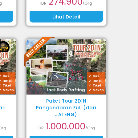
274.900
g
IDR:
/Org
Lihat Detail
Bus
Bus
Hotel
Hotel
Tiket
Tiket
Incl: Body Rafting
Makan
Makan
Paket Tour 2D1N
ari
Pangandaran Full (dari
JATENG)
1.000.000
Org
IDR:
/Org