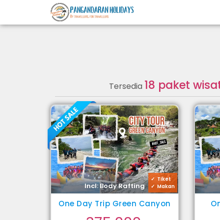
18 paket wis
Tersedia
Tiket
Incl: Body Rafting
Makan
One Day Trip Green Canyon
On