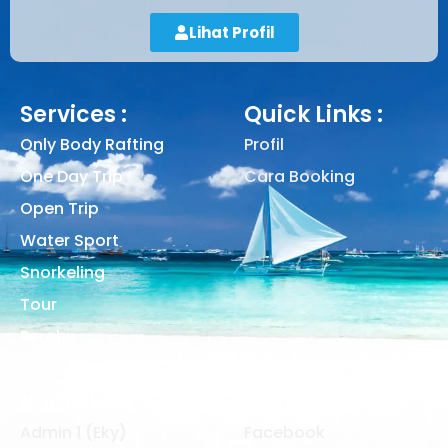
Lihat Profil
Services :
Quick Links :
Only Body Rafting
Profil
One Day Trip
Cara Booking
Open Trip
Water Sport
Snorkeling
Tour
Perahu
Kontak :
Follow Me :
Admin 1 (Eky)
Facebook