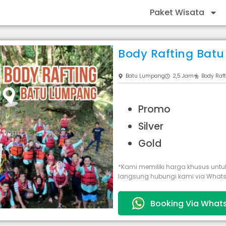
Paket Wisata
Body Rafting Ba
Batu Lumpang
2,5 Jam
Body Raf
Promo
Silver
Gold
*Kami memiliki harga khusus untu
langsung hubungi kami via What
Booking Via What