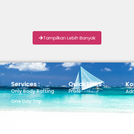
Tampilkan Lebih Banyak
Services :
Quick Links :
Ko
Only Body Rafting
Profil
Adm
One Day Trip
Cara Booking
Open Trip
Water Sport
Snorkeling