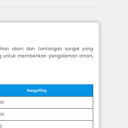
ahan alam dan tantangan sungai yang
cang untuk memberikan pengalaman aman,
Harga/Org
000
000
0