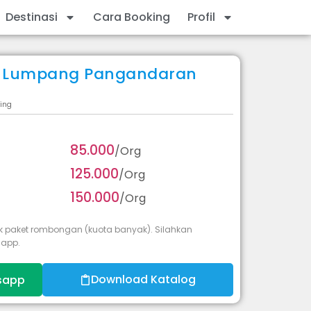
Destinasi
Cara Booking
Profil
tu Lumpang Pangandaran
ting
85.000
/Org
125.000
/Org
150.000
/Org
k paket rombongan (kuota banyak). Silahkan
sapp.
Download Katalog
sapp