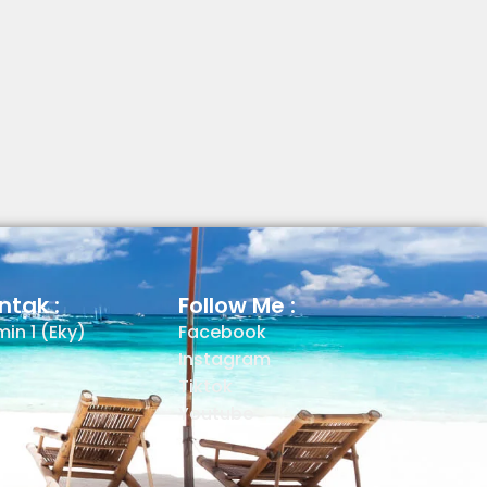
ntak :
Follow Me :
in 1 (Eky)
Facebook
Instagram
Tiktok
Youtube